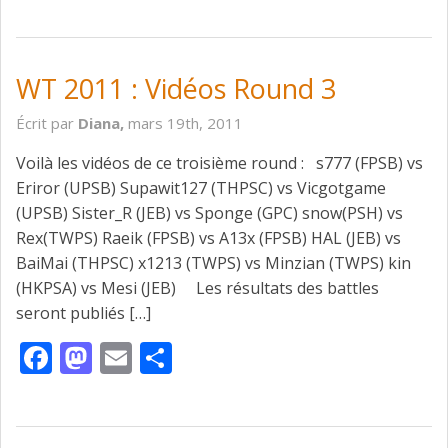
WT 2011 : Vidéos Round 3
Écrit par
Diana,
mars 19th, 2011
Voilà les vidéos de ce troisième round : s777 (FPSB) vs
Eriror (UPSB) Supawit127 (THPSC) vs Vicgotgame
(UPSB) Sister_R (JEB) vs Sponge (GPC) snow(PSH) vs
Rex(TWPS) Raeik (FPSB) vs A13x (FPSB) HAL (JEB) vs
BaiMai (THPSC) x1213 (TWPS) vs Minzian (TWPS) kin
(HKPSA) vs Mesi (JEB) Les résultats des battles
seront publiés […]
Facebook
Mastodon
Email
Partager