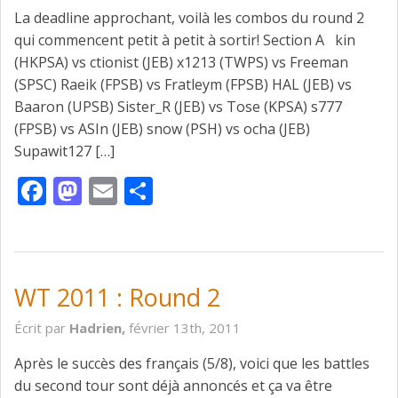
La deadline approchant, voilà les combos du round 2
qui commencent petit à petit à sortir! Section A kin
(HKPSA) vs ctionist (JEB) x1213 (TWPS) vs Freeman
(SPSC) Raeik (FPSB) vs Fratleym (FPSB) HAL (JEB) vs
Baaron (UPSB) Sister_R (JEB) vs Tose (KPSA) s777
(FPSB) vs ASIn (JEB) snow (PSH) vs ocha (JEB)
Supawit127 […]
Facebook
Mastodon
Email
Partager
WT 2011 : Round 2
Écrit par
Hadrien,
février 13th, 2011
Après le succès des français (5/8), voici que les battles
du second tour sont déjà annoncés et ça va être