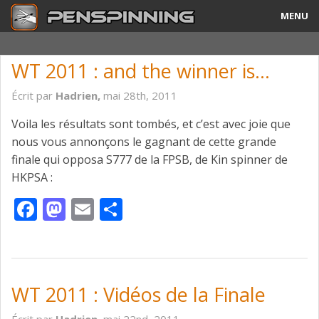
MENU
Guide
WT 2011 : and the winner is…
Tricks & Combos
Écrit par
Hadrien,
mai 28th, 2011
Stylos & Mods
Voila les résultats sont tombés, et c’est avec joie que
nous vous annonçons le gagnant de cette grande
Tournois
finale qui opposa S777 de la FPSB, de Kin spinner de
HKPSA :
Vidéos
Facebook
Mastodon
Email
Partager
A Propos
Contact
WT 2011 : Vidéos de la Finale