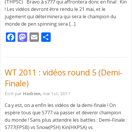
(THPSC) Bravo à s777 qui affrontera donc en final : Kin
! Les vidéos devront être rendu le 21 mai, et le
jugement qui déterminera qui sera le champion du
monde de pen spinning sera […]
Facebook
Mastodon
Email
Partager
WT 2011 : vidéos round 5 (Demi-
Finale)
Écrit par
Hadrien,
mai 1st, 2011
Ca y est, on a enfin les vidéos de la demi-finale ! On
espère tous que S777 va passer et devenir champion
du monde ! Sans plus attendre les battles : Demi-Finale :
S777(FPSB) vs Snow(PSH) Kin(HKPSA) vs