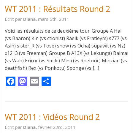
WT 2011 : Résultats Round 2
Écrit par
Diana,
mars 5th, 2011
Voici les résultats de ce deuxième tour: Groupe A Hal
(vs Baaron) Kin (vs ctionist) Raeik (vs Fratleym) s777 (vs
Asin) sister_R (vs Tose) snow (vs Ocha) supawit (vs Nz)
x1213 (vs Freeman) Groupe B A13X (vs Lekunga) Baimai
(vs Wah) Eriror (vs Smile) Mesi (vs Rhetoric) Minzian (vs
deathfish) Rex (vs Ponkotu) Sponge (vs […]
Facebook
Mastodon
Email
Partager
WT 2011 : Vidéos Round 2
Écrit par
Diana,
février 23rd, 2011