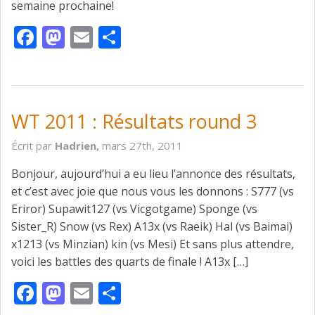
semaine prochaine!
Facebook
Mastodon
Email
Partager
WT 2011 : Résultats round 3
Écrit par
Hadrien,
mars 27th, 2011
Bonjour, aujourd’hui a eu lieu l’annonce des résultats,
et c’est avec joie que nous vous les donnons : S777 (vs
Eriror) Supawit127 (vs Vicgotgame) Sponge (vs
Sister_R) Snow (vs Rex) A13x (vs Raeik) Hal (vs Baimai)
x1213 (vs Minzian) kin (vs Mesi) Et sans plus attendre,
voici les battles des quarts de finale ! A13x […]
Facebook
Mastodon
Email
Partager