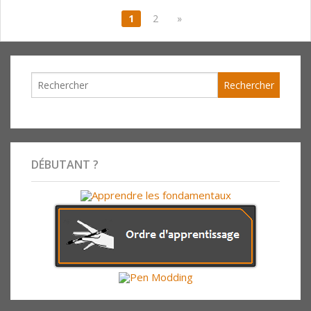
1
2
»
DÉBUTANT ?