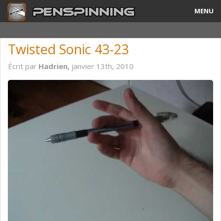
MENU
Guide
Twisted Sonic 43-23
Tricks & Combos
Écrit par
Hadrien,
janvier 13th, 2010
Stylos & Mods
Tournois
Vidéos
A Propos
Contact