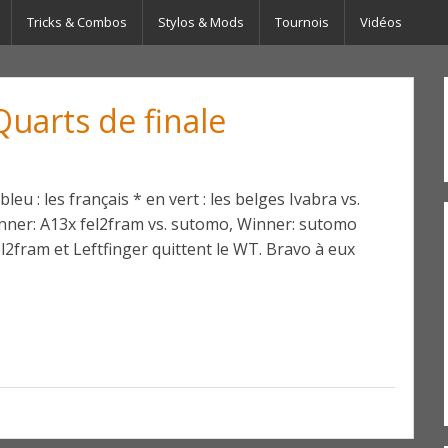
Tricks & Combos
Stylos & Mods
Tournois
Vidéos
Quarts de finale
bleu : les français * en vert : les belges Ivabra vs.
Winner: A13x fel2fram vs. sutomo, Winner: sutomo
Fel2fram et Leftfinger quittent le WT. Bravo à eux