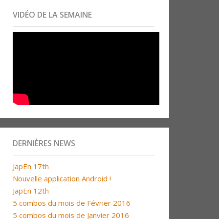
VIDÉO DE LA SEMAINE
DERNIÈRES NEWS
JapEn 17th
Nouvelle application Android !
JapEn 12th
5 combos du mois de Février 2016
5 combos du mois de Janvier 2016