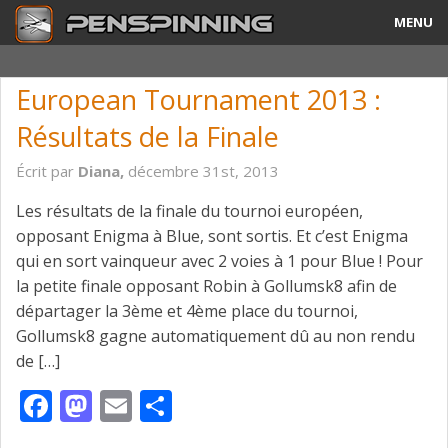
MENU
Guide
European Tournament 2013 :
Tricks & Combos
Résultats de la Finale
Stylos & Mods
Écrit par
Diana,
décembre 31st, 2013
Tournois
Les résultats de la finale du tournoi européen,
opposant Enigma à Blue, sont sortis. Et c’est Enigma
Vidéos
qui en sort vainqueur avec 2 voies à 1 pour Blue ! Pour
la petite finale opposant Robin à Gollumsk8 afin de
A Propos
départager la 3ème et 4ème place du tournoi,
Gollumsk8 gagne automatiquement dû au non rendu
Contact
de […]
Facebook
Mastodon
Email
Partager