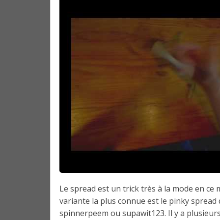
Le spread est un trick très à la mode en ce 
variante la plus connue est le pinky sprea
spinnerpeem ou supawit123. Il y a plusieurs