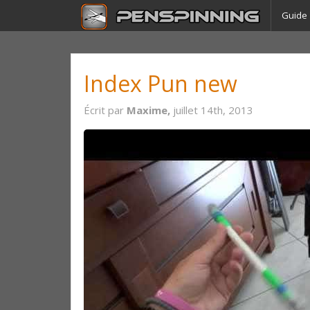
Guide
Index Pun new
Écrit par
Maxime,
juillet 14th, 2013