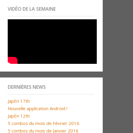
VIDÉO DE LA SEMAINE
DERNIÈRES NEWS
JapEn 17th
Nouvelle application Android !
JapEn 12th
5 combos du mois de Février 2016
5 combos du mois de Janvier 2016