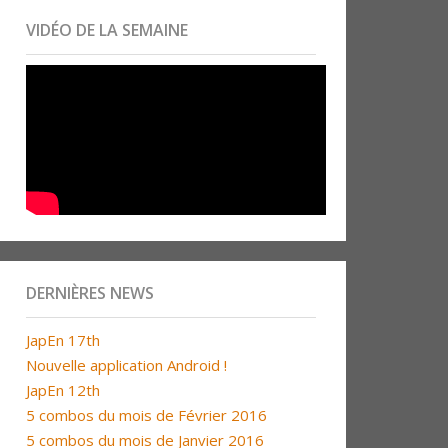
VIDÉO DE LA SEMAINE
DERNIÈRES NEWS
JapEn 17th
Nouvelle application Android !
JapEn 12th
5 combos du mois de Février 2016
5 combos du mois de Janvier 2016