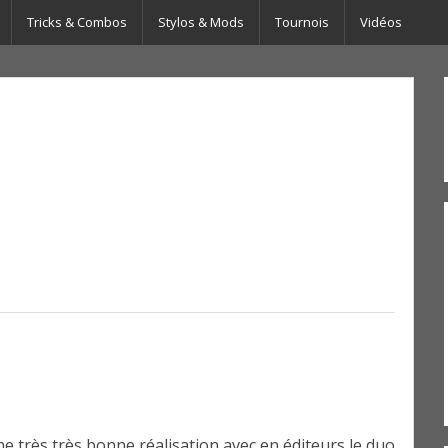
Tricks & Combos
Stylos & Mods
Tournois
Vidéos
ne très très bonne réalisation avec en éditeurs le duo