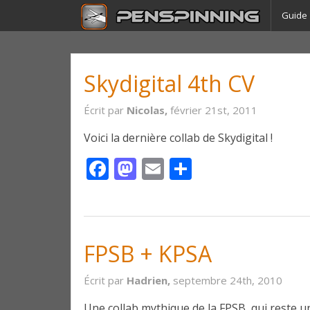
Guide
Skydigital 4th CV
Écrit par
Nicolas,
février 21st, 2011
Voici la dernière collab de Skydigital !
Facebook
Mastodon
Email
Partager
FPSB + KPSA
Écrit par
Hadrien,
septembre 24th, 2010
Une collab mythique de la FPSB, qui reste u