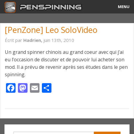
MENU
Guide
[PenZone] Leo SoloVideo
Tricks & Combos
Écrit par
Hadrien,
juin 13th, 2010
Stylos & Mods
Un grand spinner chinois au grand coeur avec qui j’ai
eu l’occasion de discuter et de pouvoir lui acheter son
Tournois
mod. Il a prévu de revenir après ses études dans le pen
spinning.
Vidéos
Facebook
Mastodon
Email
Partager
A Propos
Contact