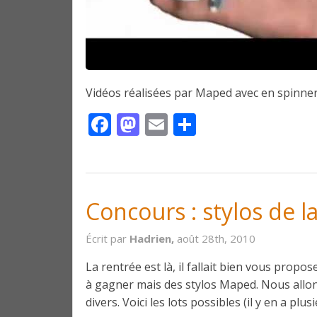
Vidéos réalisées par Maped avec en spinner
Facebook
Mastodon
Email
Partager
Concours : stylos de l
Écrit par
Hadrien,
août 28th, 2010
La rentrée est là, il fallait bien vous propo
à gagner mais des stylos Maped. Nous allon
divers. Voici les lots possibles (il y en a pl