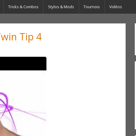
Tricks & Combos
Stylos & Mods
Tournois
Vidéos
win Tip 4