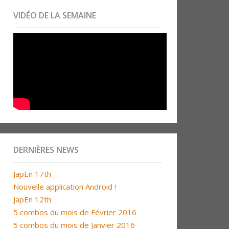
VIDÉO DE LA SEMAINE
DERNIÈRES NEWS
JapEn 17th
Nouvelle application Android !
JapEn 12th
5 combos du mois de Février 2016
5 combos du mois de Janvier 2016