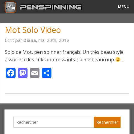
MENU
Guide
Mot Solo Video
Tricks & Combos
Écrit par
Diana,
mai 20th, 2012
Stylos & Mods
Solo de Mot, pen spinner français! Un très beau style
associé à des links intéressants. J’aime beaucoup
_
Tournois
Facebook
Mastodon
Email
Partager
Vidéos
A Propos
Contact