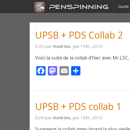
Guide
UPSB + PDS Collab 2
Écrit par
Hadrien,
juin 19th, 2010
Voici la suite de la collab d’hier avec Mr.LSC
Facebook
Mastodon
Email
Partager
UPSB + PDS collab 1
Écrit par
Hadrien,
juin 18th, 2010
Surement la collab inter-board la plus vieil