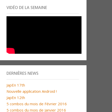
VIDÉO DE LA SEMAINE
DERNIÈRES NEWS
JapEn 17th
Nouvelle application Android !
JapEn 12th
5 combos du mois de Février 2016
5 combos du mois de Janvier 2016