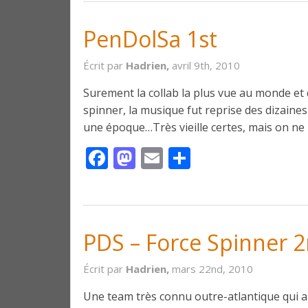
PenDolSa 1st
Écrit par
Hadrien,
avril 9th, 2010
Surement la collab la plus vue au monde et
spinner, la musique fut reprise des dizaines
une époque…Très vieille certes, mais on ne 
Facebook
Mastodon
Email
Partager
PDS – Force Spinner 
Écrit par
Hadrien,
mars 22nd, 2010
Une team très connu outre-atlantique qui a 