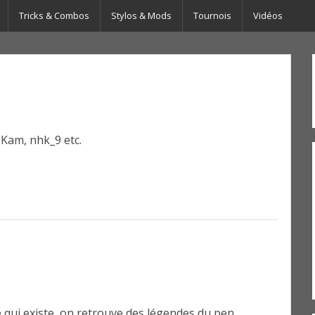
Tricks & Combos
Stylos & Mods
Tournois
Vidéos
, Kam, nhk_9 etc.
le qui existe, on retrouve des légendes du pen