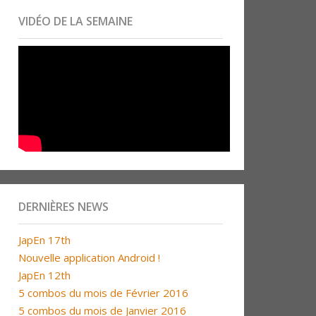
VIDÉO DE LA SEMAINE
DERNIÈRES NEWS
JapEn 17th
Nouvelle application Android !
JapEn 12th
5 combos du mois de Février 2016
5 combos du mois de Janvier 2016