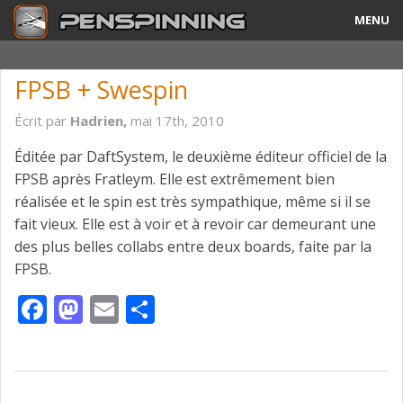
MENU
Guide
FPSB + Swespin
Tricks & Combos
Écrit par
Hadrien,
mai 17th, 2010
Stylos & Mods
Éditée par DaftSystem, le deuxième éditeur officiel de la
FPSB après Fratleym. Elle est extrêmement bien
Tournois
réalisée et le spin est très sympathique, même si il se
fait vieux. Elle est à voir et à revoir car demeurant une
Vidéos
des plus belles collabs entre deux boards, faite par la
A Propos
FPSB.
Facebook
Mastodon
Email
Partager
Contact