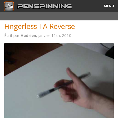
MENU
Guide
Fingerless TA Reverse
Tricks & Combos
Écrit par
Hadrien,
janvier 11th, 2010
Stylos & Mods
Tournois
Vidéos
A Propos
Contact