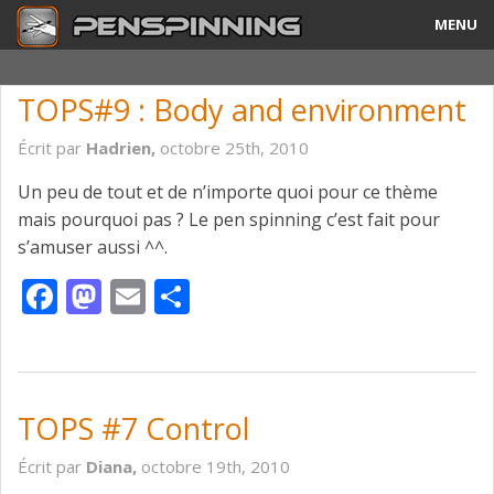
MENU
Guide
TOPS#9 : Body and environment
Tricks & Combos
Écrit par
Hadrien,
octobre 25th, 2010
Stylos & Mods
Un peu de tout et de n’importe quoi pour ce thème
mais pourquoi pas ? Le pen spinning c’est fait pour
Tournois
s’amuser aussi ^^.
Vidéos
Facebook
Mastodon
Email
Partager
A Propos
Contact
TOPS #7 Control
Écrit par
Diana,
octobre 19th, 2010