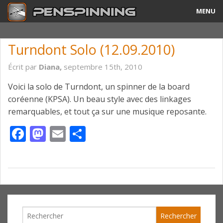
MENU
Guide
Turndont Solo (12.09.2010)
Tricks & Combos
Écrit par
Diana,
septembre 15th, 2010
Stylos & Mods
Voici la solo de Turndont, un spinner de la board
coréenne (KPSA). Un beau style avec des linkages
Tournois
remarquables, et tout ça sur une musique reposante.
Vidéos
Facebook
Mastodon
Email
Partager
A Propos
Contact