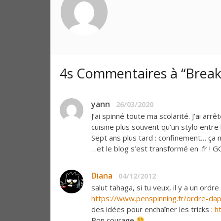
4s Commentaires à “Break
yann
26/03/2020
J’ai spinné toute ma scolarité. J’ai ar
cuisine plus souvent qu’un stylo entre 
Sept ans plus tard : confinement… ça m’
…et le blog s’est transformé en .fr ! G
Diana
04/12/2012
salut tahaga, si tu veux, il y a un ordr
https://www.penspinning.fr/ordre-da
des idées pour enchaîner les tricks :
h
Bon courage