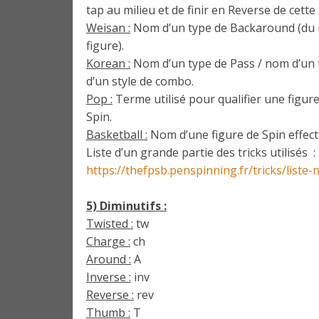
tap au milieu et de finir en Reverse de cett
Weisan :
Nom d’un type de Backaround (du n
figure).
Korean :
Nom d’un type de Pass / nom d’un 
d’un style de combo.
Pop :
Terme utilisé pour qualifier une figure
Spin.
Basketball :
Nom d’une figure de Spin effectu
Liste d’un grande partie des tricks utilisés :
https://thefpsb.penspinning.fr/tricks/liste
5) Diminutifs :
Twisted :
tw
Charge :
ch
Around :
A
Inverse :
inv
Reverse :
rev
Thumb :
T