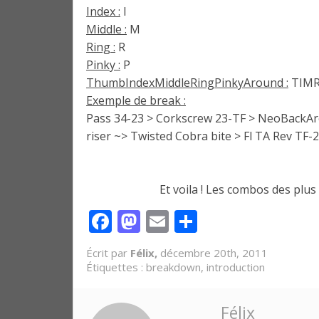
Index :
I
Middle :
M
Ring :
R
Pinky :
P
ThumbIndexMiddleRingPinkyAround :
TIM
Exemple de break :
Pass 34-23 > Corkscrew 23-TF > NeoBackAro
riser ~> Twisted Cobra bite > Fl TA Rev TF
Et voila ! Les combos des plus
Facebook
Mastodon
Email
Partager
Écrit par
Félix,
décembre 20th, 2011
Étiquettes :
breakdown
,
introduction
Félix