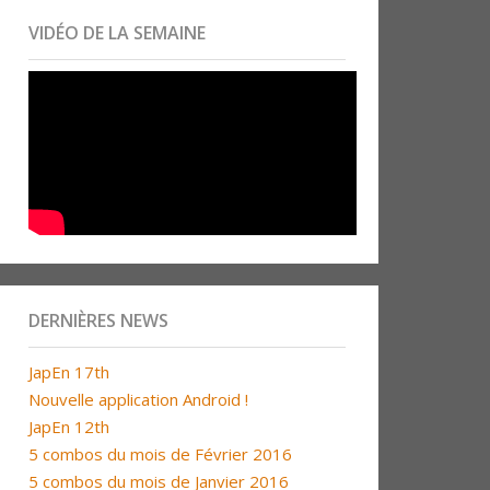
VIDÉO DE LA SEMAINE
DERNIÈRES NEWS
JapEn 17th
Nouvelle application Android !
JapEn 12th
5 combos du mois de Février 2016
5 combos du mois de Janvier 2016