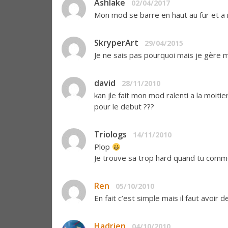
Ashlake
02/04/2017
Mon mod se barre en haut au fur et a 
SkryperArt
29/04/2015
Je ne sais pas pourquoi mais je gère m
david
28/11/2010
kan jle fait mon mod ralenti a la moiti
pour le debut ???
Triologs
14/11/2010
Plop
Je trouve sa trop hard quand tu comm
Ren
05/10/2010
En fait c’est simple mais il faut avoir d
Hadrien
04/10/2010