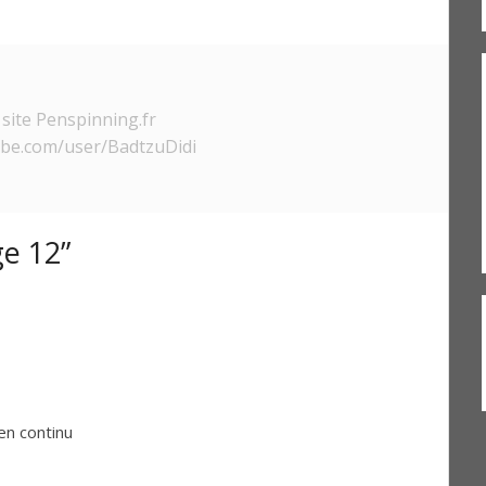
site Penspinning.fr
ube.com/user/BadtzuDidi
e 12”
n continu