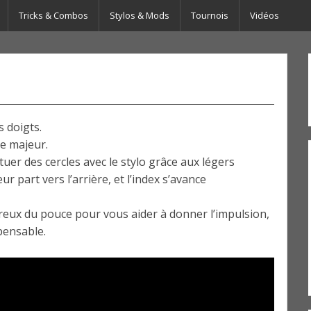
Tricks & Combos
Stylos & Mods
Tournois
Vidéos
s doigts.
le majeur.
ctuer des cercles avec le stylo grâce aux légers
 part vers l’arrière, et l’index s’avance
reux du pouce pour vous aider à donner l’impulsion,
spensable.