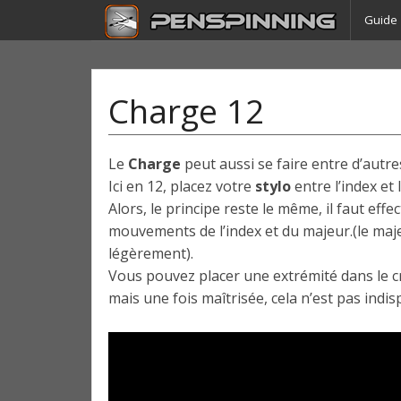
Guide
Charge 12
Le
Charge
peut aussi se faire entre d’autre
Ici en 12, placez votre
stylo
entre l’index et 
Alors, le principe reste le même, il faut effe
mouvements de l’index et du majeur.(le majeur
légèrement).
Vous pouvez placer une extrémité dans le c
mais une fois maîtrisée, cela n’est pas indi