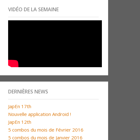
VIDÉO DE LA SEMAINE
DERNIÈRES NEWS
JapEn 17th
Nouvelle application Android !
JapEn 12th
5 combos du mois de Février 2016
5 combos du mois de Janvier 2016