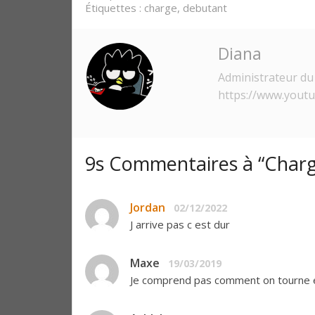
Étiquettes :
charge
,
debutant
Diana
Administrateur du 
https://www.yout
9s Commentaires à “Charg
Jordan
02/12/2022
J arrive pas c est dur
Maxe
19/03/2019
Je comprend pas comment on tourne e