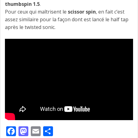
thumbspin 1.5
.
Pour ceux qui maîtrisent le
scissor spin
, en fait c’est
assez similaire pour la façon dont est lancé le half tap
après le twisted sonic.
Facebook
Mastodon
Email
Partager