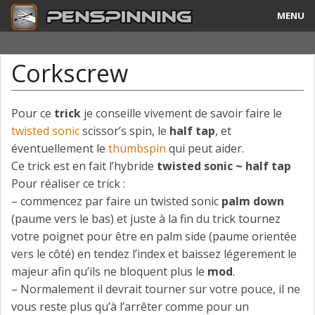
MENU
Guide
Corkscrew
Tricks & Combos
Stylos & Mods
Pour ce
trick
je conseille vivement de savoir faire le
twisted sonic
scissor’s spin, le
half tap
, et
Tournois
éventuellement le
thumbspin
qui peut aider.
Ce trick est en fait l’hybride
twisted sonic ~ half tap
Vidéos
Pour réaliser ce trick :
– commencez par faire un twisted sonic
palm down
A Propos
(paume vers le bas) et juste à la fin du trick tournez
votre poignet pour être en palm side (paume orientée
Contact
vers le côté) en tendez l’index et baissez légerement le
majeur afin qu’ils ne bloquent plus le
mod
.
– Normalement il devrait tourner sur votre pouce, il ne
vous reste plus qu’à l’arrêter comme pour un