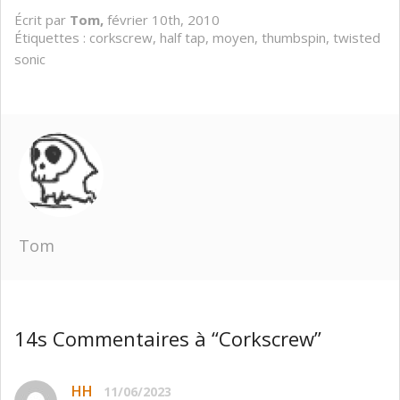
Écrit par
Tom,
février 10th, 2010
Étiquettes :
corkscrew
,
half tap
,
moyen
,
thumbspin
,
twisted
sonic
Tom
14s Commentaires à “Corkscrew”
HH
11/06/2023