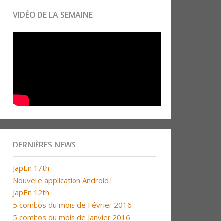
VIDÉO DE LA SEMAINE
DERNIÈRES NEWS
JapEn 17th
Nouvelle application Android !
JapEn 12th
5 combos du mois de Février 2016
5 combos du mois de Janvier 2016