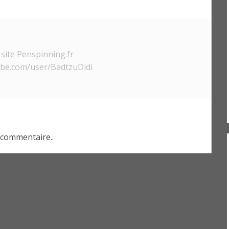
site Penspinning.fr
ube.com/user/BadtzuDidi
commentaire..