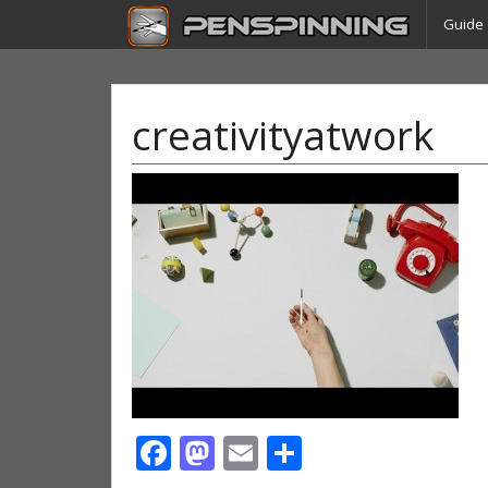
Guide
creativityatwork
Facebook
Mastodon
Email
Partager