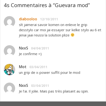
4s Commentaires à “Guevara mod”
diabooloo
12/10/2011
slt jaimerai savoir komen on enleve le grip
desstylo car moi jai essayer sur kelke stylo au 6 et
jenai jaai reussi la solution plize
NxxS
04/04/2011
Je confirme =)
Mot
03/04/2011
un grip de x-power suffit pour le mod
NxxS
03/04/2011
Je l’ai. Il jolie. Mais pas très plaisant au spin.