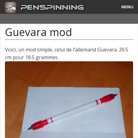
MENU
Guide
Guevara mod
Tricks & Combos
Stylos & Mods
Voici, un mod simple, celui de l’allemand Guevara. 20.5
cm pour 18.5 grammes.
Tournois
Vidéos
A Propos
Contact