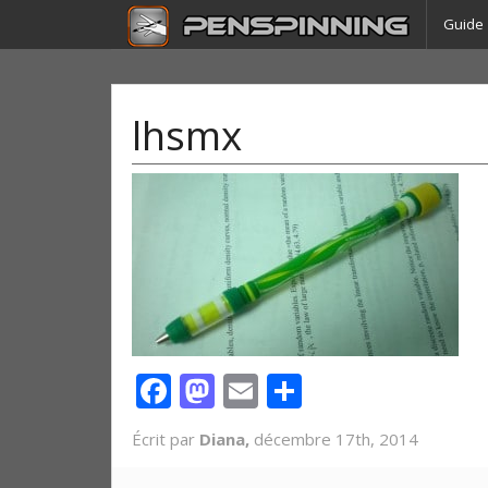
Guide
lhsmx
Facebook
Mastodon
Email
Partager
Écrit par
Diana,
décembre 17th, 2014