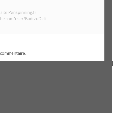
site Penspinning.fr
ube.com/user/BadtzuDidi
commentaire..