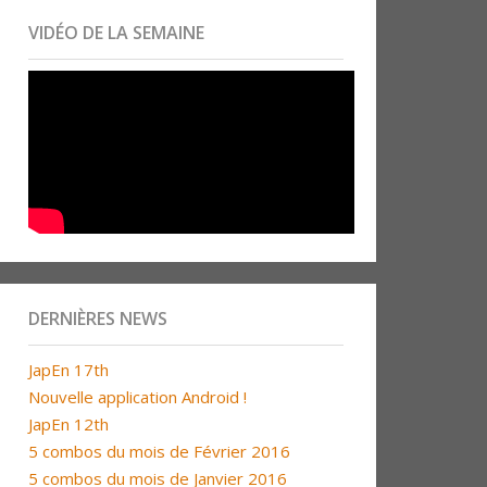
VIDÉO DE LA SEMAINE
DERNIÈRES NEWS
JapEn 17th
Nouvelle application Android !
JapEn 12th
5 combos du mois de Février 2016
5 combos du mois de Janvier 2016