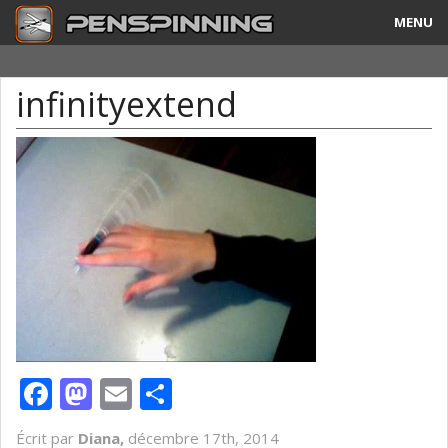
MENU
Guide
infinityextend
Tricks & Combos
Stylos & Mods
Tournois
Vidéos
A Propos
Contact
Facebook
Mastodon
Email
Partager
Écrit par
Diana,
décembre 17th, 2014