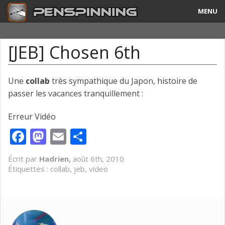
MENU
Guide
[JEB] Chosen 6th
Tricks & Combos
Stylos & Mods
Une
collab
très sympathique du Japon, histoire de
passer les vacances tranquillement :
Tournois
Erreur Vidéo
Vidéos
Facebook
Mastodon
Email
Partager
A Propos
Écrit par
Hadrien,
août 6th, 2010
Étiquettes :
collab
,
jeb
,
video
Contact