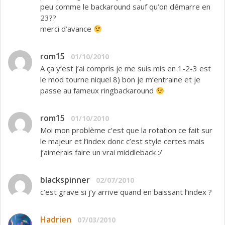
peu comme le backaround sauf qu’on démarre en
23??
merci d’avance
rom15
01/10/2010
A ça y’est j’ai compris je me suis mis en 1-2-3 est
le mod tourne niquel 8) bon je m’entraine et je
passe au fameux ringbackaround
rom15
01/10/2010
Moi mon problème c’est que la rotation ce fait sur
le majeur et l’index donc c’est style certes mais
j’aimerais faire un vrai middleback :/
blackspinner
02/07/2010
c’est grave si j’y arrive quand en baissant l’index ?
Hadrien
07/03/2010