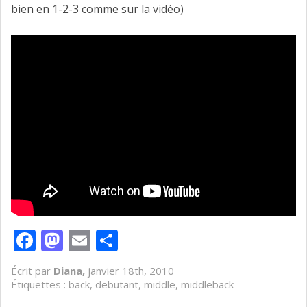
bien en 1-2-3 comme sur la vidéo)
Facebook
Mastodon
Email
Partager
Écrit par
Diana,
janvier 18th, 2010
Étiquettes :
back
,
debutant
,
middle
,
middleback