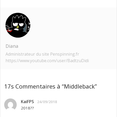
Diana
Administrateur du site Penspinning.fr
https://www.youtube.com/user/BadtzuDidi
17s Commentaires à “Middleback”
KaiFPS
24/09/2018
2018??