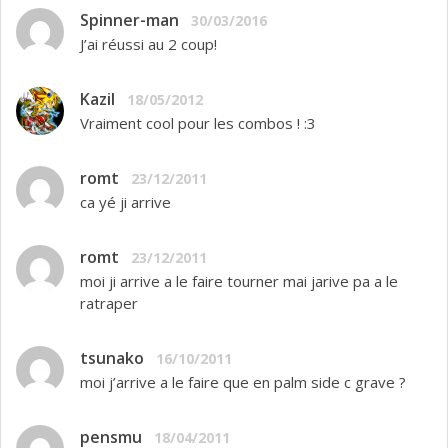
Spinner-man
30/03/2016
J’ai réussi au 2 coup!
Kazil
18/05/2012
Vraiment cool pour les combos ! :3
romt
23/12/2011
ca yé ji arrive
romt
23/12/2011
moi ji arrive a le faire tourner mai jarive pa a le
ratraper
tsunako
16/10/2011
moi j’arrive a le faire que en palm side c grave ?
pensmu
18/04/2011