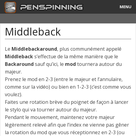
MENU
Guide
Middleback
Tricks & Combos
Stylos & Mods
Le
Middlebackaround
, plus communément appelé
Middleback
s’effectue de la même manière que le
Tournois
Backaround
sauf qu’ici, le
mod
tournera autour du
majeur.
Vidéos
Prenez le mod en 2-3 (entre le majeur et l’annulaire,
comme sur la vidéo) ou bien en 1-2-3 (c’est comme vous
A Propos
voulez).
Faites une rotation brève du poignet de façon à lancer
Contact
le stylo qui va tourner autour du majeur.
Pendant le mouvement, maintenez votre majeur
légèrement relevé afin que l’index ne vienne pas gêner
la rotation du mod que vous réceptionnez en 2-3 (ou