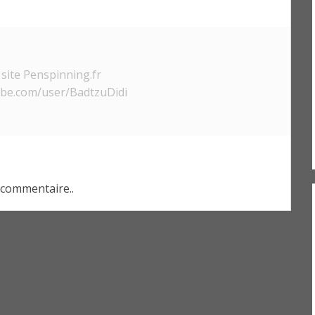
site Penspinning.fr
ube.com/user/BadtzuDidi
commentaire..