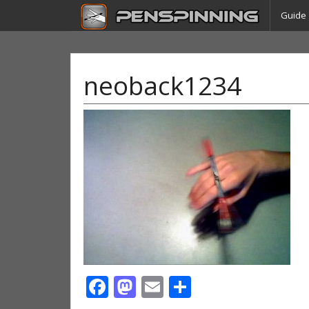
Guide
neoback1234
Facebook
Mastodon
Email
Partager