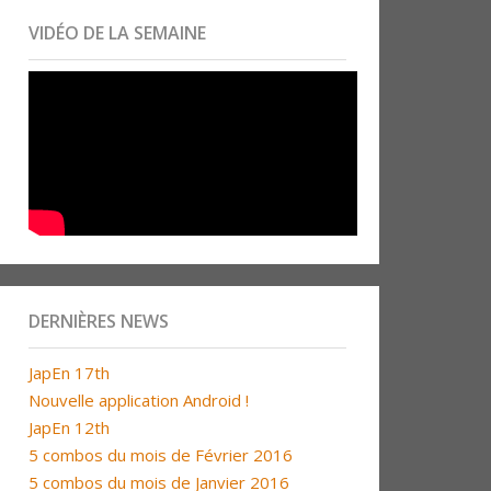
VIDÉO DE LA SEMAINE
DERNIÈRES NEWS
JapEn 17th
Nouvelle application Android !
JapEn 12th
5 combos du mois de Février 2016
5 combos du mois de Janvier 2016