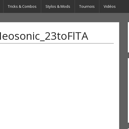
Tricks & Combos
Stylos & Mods
Tournois
Vidéos
eosonic_23toFlTA