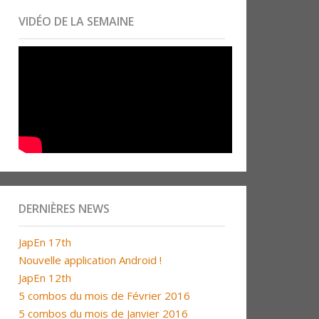
VIDÉO DE LA SEMAINE
DERNIÈRES NEWS
JapEn 17th
Nouvelle application Android !
JapEn 12th
5 combos du mois de Février 2016
5 combos du mois de Janvier 2016