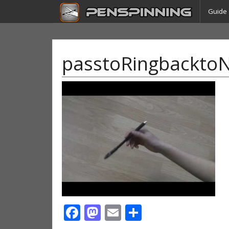
Guide
passtoRingbacktoN
Facebook
Mastodon
Email
Partager