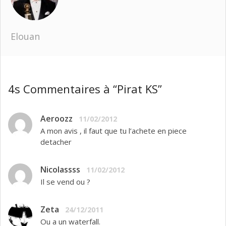
Elouan
4s Commentaires à “Pirat KS”
Aeroozz
11/02/2012
A mon avis , il faut que tu l’achete en piece
detacher
Nicolassss
11/02/2012
Il se vend ou ?
Zeta
24/12/2011
Ou a un waterfall.