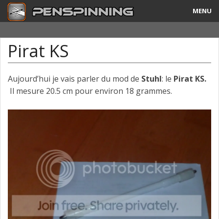
MENU
Guide
Pirat KS
Tricks & Combos
Stylos & Mods
Aujourd’hui je vais parler du mod de
Stuhl
: le
Pirat KS.
Il mesure 20.5 cm pour environ 18 grammes.
Tournois
Vidéos
A Propos
Contact