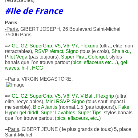
rétractables).
#Ile de France
Paris
-Paris
, GIBERT JOSEPH, 26 Boulevard Saint-Michel
75006 Paris
=>
G1, G2, SuperGrip, V5, V6, V7, Flexgrip
(ultra, elite, non
rétractables),
RSVP rétract, Signo
(tous je crois),
Shalaku,
Pilot Vega
(pas toujours),
Super Pirat, Colorgel
, stylos
banals que l’on trouve partout (
bics, effaceurs etc…
)
, gel
waves, hi-fi, HGG
–
Paris
, VIRGIN MEGASTORE,
=>
G1, G2, SuperGrip, V5, V6, V7, V Ball, Flexgrip
(ultra,
elite, recyclables),
Mini RSVP, Signo
(tous sauf impact il
me semble),
Bic Atlantis
(normal,1.5 (pas toujours)),
Fake
Hyper gel diddl, Super Lavables, Super Tips
, stylos banals
que l’on trouve partout (
bics, effaceurs, etc..
)
–
Paris
, GIBERT JEUNE ( le plus grands de tous:) 5, place
Saint-Michel