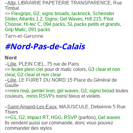
–
Albi
, LIBRAIRIE PAPETERIE TRANSPARENCE, Rue
Timbal
=>
Flexgrips, G2, signo broads, lacknock, Scheinder
Slider, Atlantis 1.2, Signo, Gel Waves, Hifi 215, Pilot
Choose, Hi-tec C, 094 packs, SL packs petits et grands,
Grip Matic, 091 packs
Tarn-et-Garonne
#Nord-Pas-de-Calais
Nord
–
Lille
, PLEIN CIEL, 75 rue de Paris
=>
feutre plein ciel
pour dr matic colors,
G3 clear et non
clear
,
G2 clear et non clear
–
Lille
, LE FURET DU NORD 15 Place du Général de
Gaulle
=>
mini rsvp, pentel liner, gel waves, G2, signo broad
toutes
couleurs,
minis RSVPs
noirs/ bleus et violets
–
Saint-Amand-Les-Eaux
, MAJUSCULE, Debienne 5 Rue
Thiers
=
>G1, G2, Impact RT, HGG, RSVP
(parfois),
Gel waves
Ils vendent aussi sur commande, donc vous pouvez
commander des stylos