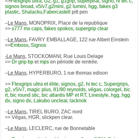
=>
Flexgrips ultra, G2, g1, g1grip, superpirat, signo, hi tec c,
signos broad, v5/v7,g2mini, g2 lumini, hgg, fakes g3
plastic
,
Shalacku
,
Fabercastell
pitt pen
–
Le Mans
, MONOPRIX, Place de la republique
=>
s777 mx caps, fakes spokos, supergrip clear
–
Le Mans
, FAVRY EMBALLAGE, 122 rue Albert Einstein
=>
Emboss, Signos
-Le Mans
, STOCKOMANI, Rue Louis Delage
=>
Dr grip bp
et
mps
en période de rentrée.
–
Le Mans
, HYPERBURO, 1 rue thomas edison
=>
Flexgrips ultra et élite, signos, g2, hi tec c, Supergrips,
g2, v5/v7, magic plus, 81/90 reynolds, végas, colorgel, bic
rt, bic round stic, bic atlantis MP et RT, Linestyle, hgg, hgg
dx, signo dx, Lakubo unclear, lacknok
–
Le Mans
, TIREL BURO, ZAC nord
=> Végas, HGR, slickpen clear.
–
Le Mans
, LECLERC, rue de Bonnetable