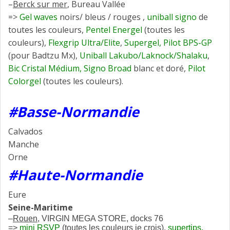
–
Berck sur mer
, Bureau Vallée
=>
Gel waves
noirs/ bleus / rouges ,
uniball signo
de
toutes les couleurs,
Pentel Energel
(toutes les
couleurs),
Flexgrip Ultra/Elite
,
Supergel, Pilot BPS-GP
(pour Badtzu Mx),
Uniball Lakubo/Laknock/Shalaku
,
Bic Cristal Médium, Signo Broad
blanc et doré,
Pilot
Colorgel
(toutes les couleurs).
#Basse-Normandie
Calvados
Manche
Orne
#Haute-Normandie
Eure
Seine-Maritime
–
Rouen
, VIRGIN MEGA STORE, docks 76
=>
mini RSVP
(toutes les couleurs je crois),
supertips,