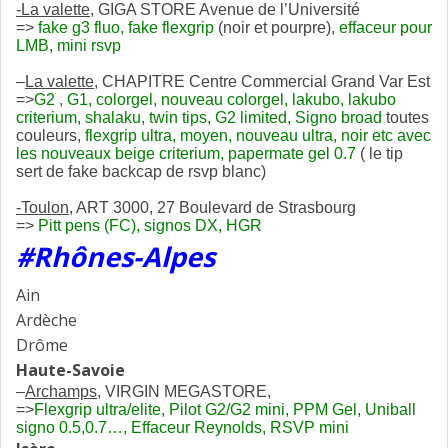
-La valette
, GIGA STORE Avenue de l’Université
=>
fake g3 fluo, fake flexgrip
(noir et pourpre),
effaceur pour
LMB, mini rsvp
–
La valette
, CHAPITRE Centre Commercial Grand Var Est
=>
G2 , G1, colorgel, nouveau colorgel, lakubo, lakubo
criterium, shalaku, twin tips, G2 limited, Signo broad
toutes
couleurs,
flexgrip ultra,
moyen, nouveau ultra, noir etc avec
les nouveaux beige criterium, papermate gel 0.7
( le tip
sert de fake backcap de rsvp blanc)
-Toulon
, ART 3000, 27 Boulevard de Strasbourg
=>
Pitt pens (FC), signos DX, HGR
#Rhônes-Alpes
Ain
Ardèche
Drôme
Haute-Savoie
–
Archamps
, VIRGIN MEGASTORE,
=>
Flexgrip ultra/elite, Pilot G2/G2 mini, PPM Gel, Uniball
signo 0.5,0.7…, Effaceur Reynolds, RSVP mini