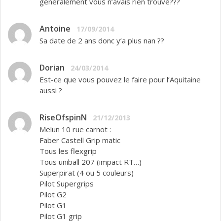
généralement vous n’avais rien trouvé???
Antoine
17/09/2014
Sa date de 2 ans donc y’a plus nan ??
Dorian
24/03/2014
Est-ce que vous pouvez le faire pour l’Aquitaine
aussi ?
RiseOfspinN
21/12/2013
Melun 10 rue carnot :
Faber Castell Grip matic
Tous les flexgrip
Tous uniball 207 (impact RT…)
Superpirat (4 ou 5 couleurs)
Pilot Supergrips
Pilot G2
Pilot G1
Pilot G1 grip