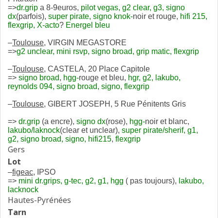
=>
dr.grip
a 8-9euros,
pilot vegas, g2 clear, g3, signo
dx
(parfois),
super pirate, signo knok-
noir et rouge,
hifi 215,
flexgrip, X-acto
?
Energel bleu
–
Toulouse
, VIRGIN MEGASTORE
=>
g2 unclear, mini rsvp, signo broad, grip matic, flexgrip
–
Toulouse
, CASTELA, 20 Place Capitole
=>
signo broad
,
hgg-
rouge et bleu,
hgr, g2, lakubo,
reynolds 094, signo broad, signo, flexgrip
–
Toulouse
, GIBERT JOSEPH, 5 Rue Pénitents Gris
=>
dr.grip
(a encre),
signo dx
(rose),
hgg-
noir et blanc,
lakubo/laknock
(clear et unclear),
super pirate/sherif, g1,
g2, signo broad, signo, hifi215
,
flexgrip
Gers
Lot
–
figeac
, IPSO
=>
mini dr.grips, g-tec, g2, g1, hgg
( pas toujours),
lakubo,
lacknock
Hautes-Pyrénées
Tarn