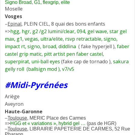
Signo Broad, G1, flexgrip, elite
Moselle
Vosges
–
Epinal
, PLEIN CIEL, 8 quai des bons enfants
=>
hgg, hgr, g2 /g2 lumini/clear, 094, gel wave, star gel
max, g1, vegas, ultra/elite, rsvp retractable, signo,
impact rt, signo, broad,
diddlina
( fake hyperjell ),
faber
castel grip matic, pitt artist pen faber castel,
superpirat, uni-ball eyes
(fake cap de tornado ),
sakura
gelly roll (ballsign mod ), v7/v5
#Midi-Pyrénées
Ariège
Aveyron
Haute-Garonne
–
Toulouse
, MERIC Place des Carmes
=>
HGG et « variations », hybrid gel …
(pas de HGR)
–
Toulouse
, LIBRAIRIE PAPETERIE DE CARMES, 52 Rue
Pharaon