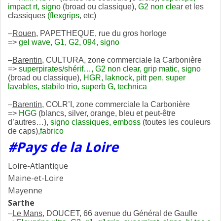
impact rt, signo
(broad ou classique)
, G2 non clear
et les
classiques
(flexgrips
, etc)
–
Rouen
, PAPETHEQUE, rue du gros horloge
=>
gel wave, G1, G2, 094, signo
–
Barentin
, CULTURA, zone commerciale la Carbonière
=>
superpirates/shérif…, G2 non clear, grip matic, signo
(broad ou classique),
HGR, laknock, pitt pen, super
lavables, stabilo trio, superb G, technica
–
Barentin
, COLR’I, zone commerciale la Carbonière
=>
HGG
(blancs, silver, orange, bleu et peut-être
d’autres…),
signo classiques, emboss
(toutes les couleurs
de caps),
fabrico
#Pays de la Loire
Loire-Atlantique
Maine-et-Loire
Mayenne
Sarthe
–
Le Mans
, DOUCET, 66 avenue du Général de Gaulle