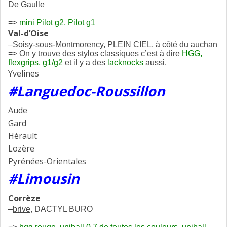
De Gaulle
=>
mini Pilot g2, Pilot g1
Val-d’Oise
–
Soisy-sous-Montmorency
, PLEIN CIEL, à côté du auchan
=> On y trouve des stylos classiques c’est à dire
HGG,
flexgrips, g1/g2
et il y a des
lacknocks
aussi.
Yvelines
#Languedoc-Roussillon
Aude
Gard
Hérault
Lozère
Pyrénées-Orientales
#Limousin
Corrèze
–
brive
, DACTYL BURO