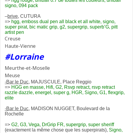
=>
hgg rouge, uniball 0.7 de toutes les couleurs, uniball
signo, 094 pack
–
brive
, CUTURA
=>
hgg, emboss dual pen all black et all white, signo,
super pirat, bic matic grip, g2, supergrip, superb’G, pitt
artist pen
Creuse
Haute-Vienne
#Lorraine
Meurthe-et-Moselle
Meuse
-Bar le Duc
, MAJUSCULE, Place Reggio
=>
HGG en masse, Hifi, G2, Rsvp retract, rsvp retract
razzle dazzle, energel, super g, HGR, Signo, G1, flexgrip,
elite
-Bar le Duc
, MADISON NUGGET, Boulevard de la
Rochelle
=>
G2, G3, Vega, DrGrip FR, supergrip, super sheriff
(exactement la même chose que les superpirats),
Signo,