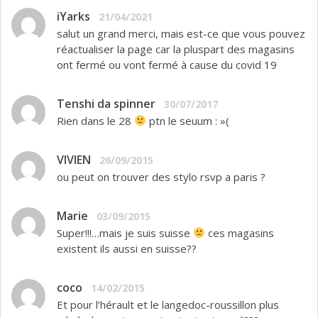
iYarks
21/04/2021
salut un grand merci, mais est-ce que vous pouvez
réactualiser la page car la pluspart des magasins
ont fermé ou vont fermé à cause du covid 19
Tenshi da spinner
30/07/2017
Rien dans le 28
ptn le seuum : »(
VIVIEN
26/09/2015
ou peut on trouver des stylo rsvp a paris ?
Marie
03/09/2015
Super!!!…mais je suis suisse
ces magasins
existent ils aussi en suisse??
coco
14/02/2015
Et pour l’hérault et le langedoc-roussillon plus