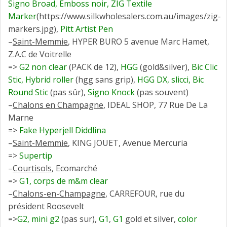
Signo Broad, Emboss noir, ZIG Textile
Marker
(https://www.silkwholesalers.com.au/images/zig-
markers.jpg),
Pitt Artist Pen
–
Saint-Memmie
, HYPER BURO 5 avenue Marc Hamet,
Z.A.C de Voitrelle
=>
G2 non clear
(PACK de 12),
HGG
(gold&silver),
Bic Clic
Stic, Hybrid roller
(hgg sans grip),
HGG DX, slicci, Bic
Round Stic
(pas sûr),
Signo Knock
(pas souvent)
–
Chalons en Champagne
, IDEAL SHOP, 77 Rue De La
Marne
=>
Fake Hyperjell Diddlina
–
Saint-Memmie
, KING JOUET, Avenue Mercuria
=>
Supertip
–
Courtisols
, Ecomarché
=>
G1, corps de m&m clear
–
Chalons-en-Champagne
, CARREFOUR, rue du
président Roosevelt
=>
G2, mini g2
(pas sur),
G1
,
G1
gold et silver,
color