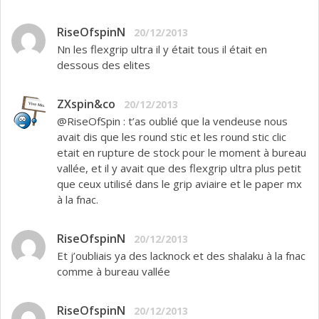
RiseOfspinN
20/12/2013
Nn les flexgrip ultra il y était tous il était en
dessous des elites
ZXspin&co
20/12/2013
@RiseOfSpin : t’as oublié que la vendeuse nous
avait dis que les round stic et les round stic clic
etait en rupture de stock pour le moment à bureau
vallée, et il y avait que des flexgrip ultra plus petit
que ceux utilisé dans le grip aviaire et le paper mx
à la fnac.
RiseOfspinN
20/12/2013
Et j’oubliais ya des lacknock et des shalaku à la fnac
comme à bureau vallée
RiseOfspinN
20/12/2013