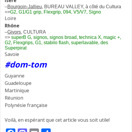
Isère
–
Bourgoin-Jallieu
, BUREAU VALLEY, à côté du Cultura
=>
G2, G1/G1 grip, Flexgrip, 094, V5/V7, Signo
Loire
Rhône
–
Givors
, CULTURA
=>
superB G, signos, signos broad, technica X, magic +,
G2, Flexgrips, G1, stabilo flash, superlavable, des
Superpirat
Savoie
#dom-tom
Guyanne
Guadeloupe
Martinique
Réunion
Polynésie française
Voilà, en espérant que cet article vous soit utile!