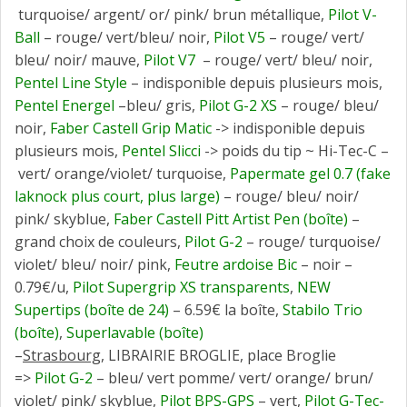
turquoise/ argent/ or/ pink/ brun métallique,
Pilot V-
Ball
– rouge/ vert/bleu/ noir,
Pilot V5
– rouge/ vert/
bleu/ noir/ mauve,
Pilot
V7
– rouge/ vert/ bleu/ noir,
Pentel Line Style
– indisponible depuis plusieurs mois,
Pentel Energel
–bleu/ gris,
Pilot G-2 XS
– rouge/ bleu/
noir,
Faber Castell Grip Matic
-> indisponible depuis
plusieurs mois,
Pentel Slicci
-> poids du tip ~ Hi-Tec-C –
vert/ orange/violet/ turquoise,
Papermate gel 0.7 (fake
laknock plus court, plus large)
– rouge/ bleu/ noir/
pink/ skyblue,
Faber Castell Pitt
Artist Pen (boîte)
–
grand choix de couleurs,
Pilot G-2
– rouge/ turquoise/
violet/ bleu/ noir/ pink,
Feutre ardoise Bic
– noir –
0.79€/u,
Pilot Supergrip XS transparents
,
NEW
Supertips (boîte de 24)
– 6.59€ la boîte,
Stabilo Trio
(boîte)
,
Superlavable (boîte)
–
Strasbourg
, LIBRAIRIE BROGLIE, place Broglie
=>
Pilot G-2
– bleu/ vert pomme/ vert/ orange/ brun/
violet/ pink/ skyblue,
Pilot BPS-GPS
– vert,
Pilot G-Tec-