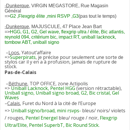
-Dunkerque
, VIRGIN MEGASTORE, Rue Magasin
Général
=>
G2 ,Flexgrip élite ,mini RSVP ,G3
(pas tout le temps)
-Dunkerque
, MAJUSCULE, 47 Place Jean Bart
=>
HGG, G1, G2, Gel wave, flexgrip ultra / élite, Bic atlantis,
reynold 094
,
critérium bic, impact RT, uniball lacknock,
tombow ABT, uniball signo
–
Loos
, Yatout’affaire
=>
Superpirats
, je précise pour seulement une sorte de
stylos car il y en a à profusion, jamais de rupture de
stock.
Pas-de-Calais
–
Béthune
, TOP OFFICE, zone Actipolis
=>
Uniball Lacknock, Pentel HGG
(version rétractable),
Uniball signo, Uniball signo broad, G2, Bic cristal, Gel
Waves
–
Calais
, Furet du Nord à la cité de l’Europe
=>
Uniball signo/broad, mini rsvps-
bleus/ noirs/ violets
/ rouges,
Pentel Energel
bleu/ rouge / noir,
Flexgrip
Ultra/Elite
,
Pentel
SuperbT, Bic Round Stick.