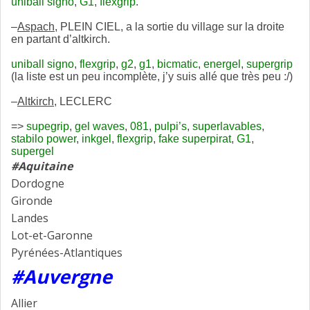
uniball signo
,
G1
,
flexgrip
.
–
Aspach
, PLEIN CIEL, a la sortie du village sur la droite
en partant d’altkirch.
uniball signo
,
flexgrip
,
g2
,
g1
,
bicmatic
,
energel
,
supergrip
(la liste est un peu incomplète, j’y suis allé que très peu :/)
–
Altkirch
, LECLERC
=>
supegrip
,
gel waves
,
081
,
pulpi’s
,
superlavables
,
stabilo power
,
inkgel
,
flexgrip
,
fake superpirat
,
G1
,
supergel
#Aquitaine
Dordogne
Gironde
Landes
Lot-et-Garonne
Pyrénées-Atlantiques
#Auvergne
Allier