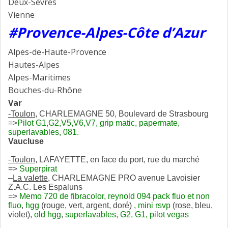
Deux-Sèvres
Vienne
#Provence-Alpes-Côte d’Azur
Alpes-de-Haute-Provence
Hautes-Alpes
Alpes-Maritimes
Bouches-du-Rhône
Var
-Toulon,
CHARLEMAGNE 50, Boulevard de Strasbourg
=>
Pilot G1,G2,V5,V6,V7, grip matic, papermate,
superlavables, 081.
Vaucluse
-Toulon
, LAFAYETTE, en face du port, rue du marché
=>
Superpirat
–
La valette
, CHARLEMAGNE PRO avenue Lavoisier
Z.A.C. Les Espaluns
=>
Memo 720 de fibracolor, reynold 094 pack fluo et non
fluo
,
hgg
(rouge, vert, argent, doré)
, mini rsvp
(rose, bleu,
violet),
old hgg
,
superlavables, G2, G1, pilot vegas