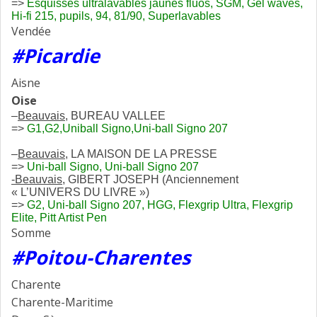
=>
Esquisses ultralavables jaunes fluos, SGM, Gel waves,
Hi-fi 215, pupils, 94, 81/90, Superlavables
Vendée
#Picardie
Aisne
Oise
–
Beauvais
, BUREAU VALLEE
=>
G1,G2,Uniball Signo,Uni-ball Signo 207
–
Beauvais
, LA MAISON DE LA PRESSE
=>
Uni-ball Signo, Uni-ball Signo 207
-Beauvais
, GIBERT JOSEPH (Anciennement
« L’UNIVERS DU LIVRE »)
=>
G2, Uni-ball Signo 207, HGG, Flexgrip Ultra, Flexgrip
Elite, Pitt Artist Pen
Somme
#Poitou-Charentes
Charente
Charente-Maritime