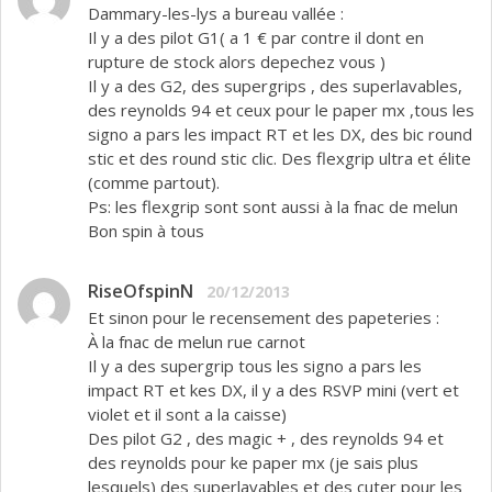
Dammary-les-lys a bureau vallée :
Il y a des pilot G1( a 1 € par contre il dont en
rupture de stock alors depechez vous )
Il y a des G2, des supergrips , des superlavables,
des reynolds 94 et ceux pour le paper mx ,tous les
signo a pars les impact RT et les DX, des bic round
stic et des round stic clic. Des flexgrip ultra et élite
(comme partout).
Ps: les flexgrip sont sont aussi à la fnac de melun
Bon spin à tous
RiseOfspinN
20/12/2013
Et sinon pour le recensement des papeteries :
À la fnac de melun rue carnot
Il y a des supergrip tous les signo a pars les
impact RT et kes DX, il y a des RSVP mini (vert et
violet et il sont a la caisse)
Des pilot G2 , des magic + , des reynolds 94 et
des reynolds pour ke paper mx (je sais plus
lesquels) des superlavables et des cuter pour les