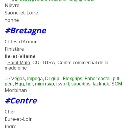
Nièvre
Saône-et-Loire
Yonne
#Bretagne
Côtes-d’Armor
Finistère
Ile-et-Vilaine
–
Saint-Malo
, CULTURA, Centre commercial de la
madeleine
=>
Végas, Impega, Dr grip , Flexgrips, Faber castell pitt
pen, Hgg, hgr, mini rsvp, rsvp rt, supertips, lacknok, SGM
Morbihan
#Centre
Cher
Eure-et-Loir
Indre