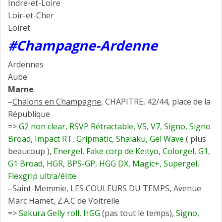
Indre-et-Loire
Loir-et-Cher
Loiret
#Champagne-Ardenne
Ardennes
Aube
Marne
–
Chalons en Champagne
, CHAPITRE, 42/44, place de la
République
=>
G2 non clear, RSVP Rétractable, V5, V7, Signo, Signo
Broad, Impact RT, Gripmatic, Shalaku, Gel Wave
( plus
beaucoup ),
Energel
,
Fake corp de Keityo, Colorgel, G1,
G1 Broad, HGR, BPS-GP, HGG DX, Magic+, Supergel,
Flexgrip ultra/élite.
–
Saint-Memmie
, LES COULEURS DU TEMPS, Avenue
Marc Hamet, Z.A.C de Voitrelle
=>
Sakura Gelly roll, HGG
(pas tout le temps),
Signo,