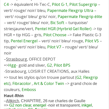
C4
-> équivalent Hi-Tec-C,
Pilot G-1
,
Pilot Supergrip
–
vert/ rouge/ noir/ bleu,
Papermate Flexgrip Ultra
–
vert/ rouge/ bleu/ gris/ noir,
Papermate
Flexgrip élite
– vert/ rouge/ bleu/ noir,
Bic Soft
– turquoise/
striesjaune/vert,
Pentel HGR (Hyrbrid Gel Roller)
-> tip
HGR = tip HGG – gris,
Pilot Choose
–> Fake Plastic G-3
tip,
Pentel Energel
– vert/ noir/ bleu/ rouge,
Pilot V5
–
rouge/ vert/ noir/ bleu,
Pilot V7
– rouge/ vert/ bleu/
noir
–
Strasbourg
, OFFICE DEPOT
=>
Hgg-
gold and sliver,
G2
,
Pilot BPS
-Strasbourg, LOISIR ET CREATIONS, aux Halles
=> tout les stylos qu’on trouve partout (
G2, Flexgrip
etc
),
Fibracolor
,
Art & Color Twin
–> grand choix de
couleurs,
Emboss
Haut-Rhin
–
Altkirch
, CHAPITRE, 26 rue charles de Gaulle
=>
G2 non clear
,
energel
-noir et transparent,
inkgel
,