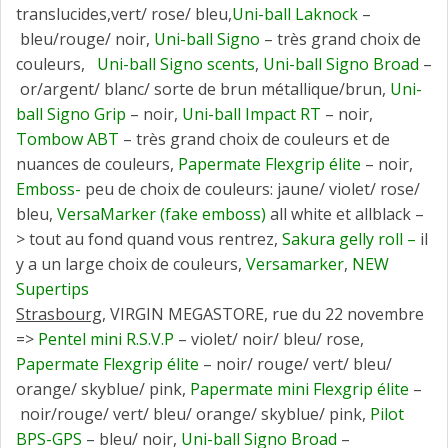
translucides,vert/ rose/ bleu,
Uni-ball Laknock
–
bleu/rouge/ noir,
Uni-ball Signo
– très grand choix de
couleurs,
Uni-ball Signo scents
,
Uni-ball Signo Broad
–
or/argent/ blanc/ sorte de brun métallique/brun,
Uni-
ball Signo Grip
– noir,
Uni-ball Impact RT
– noir,
Tombow ABT
– très grand choix de couleurs et de
nuances de couleurs,
Papermate Flexgrip élite
– noir,
Emboss-
peu de choix de couleurs: jaune/ violet/ rose/
bleu,
VersaMarker (fake emboss)
all white et allblack –
> tout au fond quand vous rentrez,
Sakura gelly roll –
il
y a un large choix de couleurs,
Versamarker
,
NEW
Supertips
Strasbourg
, VIRGIN MEGASTORE, rue du 22 novembre
=>
Pentel mini R.S.V.P
– violet/ noir/ bleu/ rose,
Papermate Flexgrip élite
– noir/ rouge/ vert/ bleu/
orange/ skyblue/ pink,
Papermate mini Flexgrip élite
–
noir/rouge/ vert/ bleu/ orange/ skyblue/ pink,
Pilot
BPS-GPS
– bleu/ noir,
Uni-ball Signo Broad
–