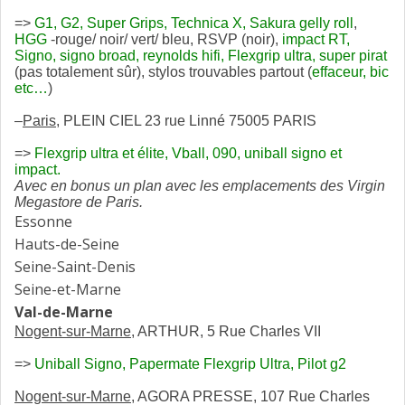
=>
G1, G2, Super Grips, Technica X, Sakura gelly roll
,
HGG
-rouge/ noir/ vert/ bleu, RSVP (noir),
impact RT,
Signo, signo broad, reynolds hifi,
Flexgrip ultra, super pirat
(pas totalement sûr), stylos trouvables partout (
effaceur, bic
etc…
)
–
Paris
, PLEIN CIEL 23 rue Linné 75005 PARIS
=>
Fl
exgrip ultra et élite, Vball, 090, uniball signo et
impact.
Avec en bonus un plan avec les emplacements des Virgin
Megastore de Paris.
Essonne
Hauts-de-Seine
Seine-Saint-Denis
Seine-et-Marne
Val-de-Marne
Nogent-sur-Marne
, ARTHUR, 5 Rue Charles VII
=>
Uniball Signo, Papermate Flexgrip Ultra, Pilot g2
Nogent-sur-Marne
, AGORA PRESSE, 107 Rue Charles