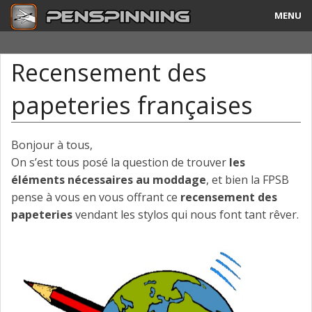
MENU
Guide
Recensement des
Tricks & Combos
papeteries françaises
Stylos & Mods
Tournois
Bonjour à tous,
On s’est tous posé la question de trouver
les
Vidéos
éléments nécessaires au moddage
, et bien la FPSB
pense à vous en vous offrant ce
recensement des
A Propos
papeteries
vendant les stylos qui nous font tant rêver.
Contact