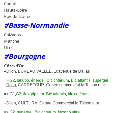
Cantal
Haute-Loire
Puy-de-Dôme
#Basse-Normandie
Calvados
Manche
Orne
#Bourgogne
Côte-d’Or
–
Dijon
, BUREAU VALLEE, 10avenue de Dallas
=>
G2
,
lakubo
,
énergel
,
Bic critérium
,
Bic atlantis
,
supergel
–
Dijon
, CARREFOUR, Centre commercial la Toison d’or
=>
G1
,
G2
,
flexgrip utra
,
Bic atlantis
,
bic critérum
–
Dijon
, CULTURA, Centre Commercial la Toison d’or
=>
G2, supergel, Bic critérum, flexgrip ultra.