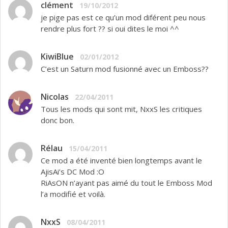
clément
19/10/2012
je pige pas est ce qu’un mod diférent peu nous
rendre plus fort ?? si oui dites le moi ^^
KiwiBlue
02/01/2012
C’est un Saturn mod fusionné avec un Emboss??
Nicolas
22/04/2011
Tous les mods qui sont mit, NxxS les critiques
donc bon.
Rélau
15/04/2011
Ce mod a été inventé bien longtemps avant le
AjisAi’s DC Mod :O
RiAsON n’ayant pas aimé du tout le Emboss Mod
l’a modifié et voilà.
NxxS
08/04/2011