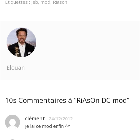
Étiquettes :
jeb
,
mod
,
Riason
Elouan
10s Commentaires à “RiAsOn DC mod”
clément
24/12/2012
je lai ce mod enfin ^^