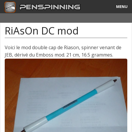
MENU
Guide
RiAsOn DC mod
Tricks & Combos
Stylos & Mods
Voici le mod double cap de Riason, spinner venant de
JEB, dérivé du Emboss mod. 21 cm, 16.5 grammes.
Tournois
Vidéos
A Propos
Contact