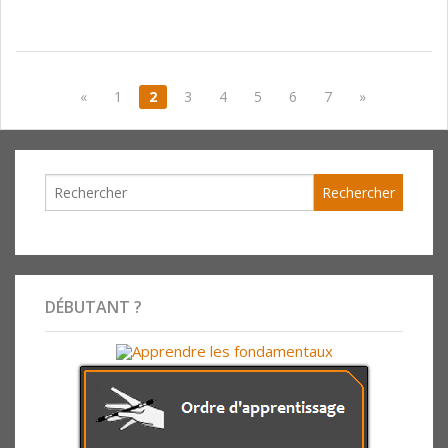
«
1
2
3
4
5
6
7
»
DÉBUTANT ?