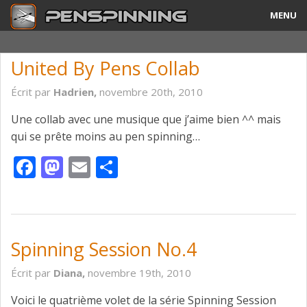
MENU
Guide
United By Pens Collab
Tricks & Combos
Écrit par
Hadrien,
novembre 20th, 2010
Stylos & Mods
Une collab avec une musique que j’aime bien ^^ mais
qui se prête moins au pen spinning…
Tournois
Facebook
Mastodon
Email
Partager
Vidéos
A Propos
Contact
Spinning Session No.4
Écrit par
Diana,
novembre 19th, 2010
Voici le quatrième volet de la série Spinning Session