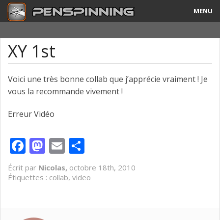
MENU
Guide
XY 1st
Tricks & Combos
Stylos & Mods
Voici une très bonne collab que j’apprécie vraiment ! Je
vous la recommande vivement !
Tournois
Erreur Vidéo
Vidéos
Facebook
Mastodon
Email
Partager
A Propos
Contact
Écrit par
Nicolas,
octobre 18th, 2010
Étiquettes :
collab
,
video