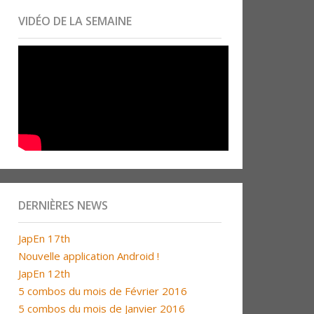
VIDÉO DE LA SEMAINE
DERNIÈRES NEWS
JapEn 17th
Nouvelle application Android !
JapEn 12th
5 combos du mois de Février 2016
5 combos du mois de Janvier 2016