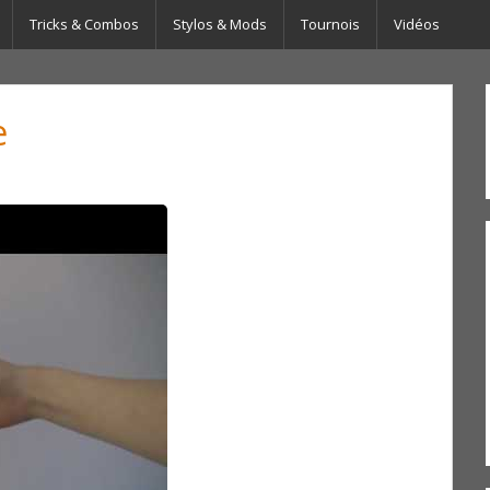
Tricks & Combos
Stylos & Mods
Tournois
Vidéos
e