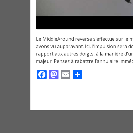
Le MiddleAround reverse s’effectue sur le
avons vu auparavant. Ici, l’impulsion sera d
rapport aux autres doigts, à la manière d’
majeur. Pensez à rabattre l’annulaire imméd
Facebook
Mastodon
Email
Partager