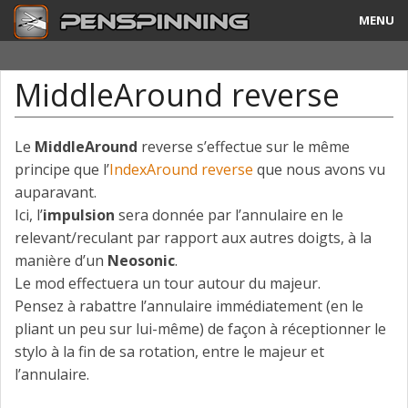
MENU
Guide
MiddleAround reverse
Tricks & Combos
Stylos & Mods
Le
MiddleAround
reverse s’effectue sur le même
principe que l’
IndexAround reverse
que nous avons vu
Tournois
auparavant.
Ici, l’
impulsion
sera donnée par l’annulaire en le
Vidéos
relevant/reculant par rapport aux autres doigts, à la
manière d’un
Neosonic
.
A Propos
Le mod effectuera un tour autour du majeur.
Pensez à rabattre l’annulaire immédiatement (en le
Contact
pliant un peu sur lui-même) de façon à réceptionner le
stylo à la fin de sa rotation, entre le majeur et
l’annulaire.