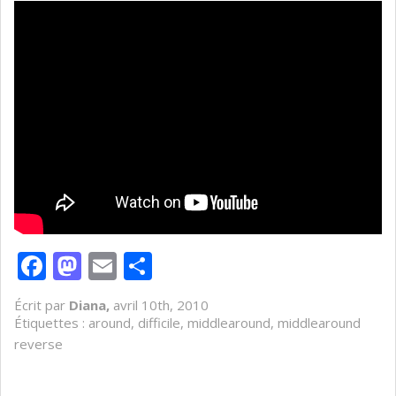
Facebook
Mastodon
Email
Partager
Écrit par
Diana,
avril 10th, 2010
Étiquettes :
around
,
difficile
,
middlearound
,
middlearound
reverse