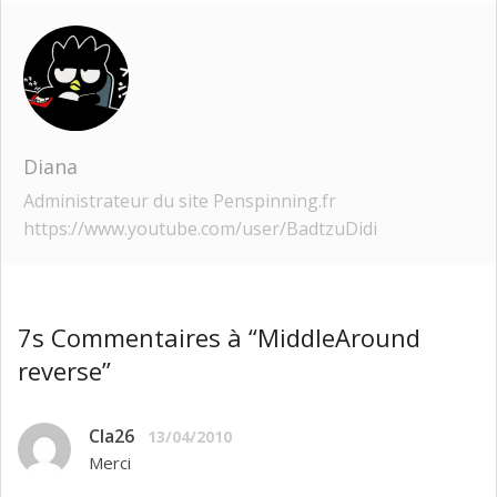
Diana
Administrateur du site Penspinning.fr
https://www.youtube.com/user/BadtzuDidi
7s Commentaires à “MiddleAround
reverse”
Cla26
13/04/2010
Merci