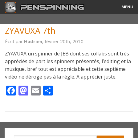
MENU
Guide
ZYAVUXA 7th
Tricks & Combos
Écrit par
Hadrien,
février 20th, 2010
Stylos & Mods
ZYAVUXA un spinner de JEB dont ses collabs sont très
appréciés de part les spinners présentés, l’editing et la
Tournois
musique, bref tout est appréciable et cette septième
vidéo ne déroge pas à la règle. A apprécier juste.
Vidéos
Facebook
Mastodon
Email
Partager
A Propos
Contact