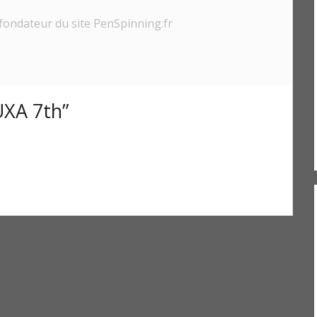
fondateur du site PenSpinning.fr
XA 7th”