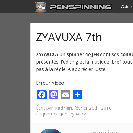
Guide
ZYAVUXA 7th
ZYAVUXA
un
spinner
de
JEB
dont ses
colla
présentés, l’editing et la musique, bref tou
pas à la règle. A apprécier juste.
Erreur Vidéo
Facebook
Mastodon
Email
Partager
Écrit par
Hadrien,
février 20th, 2010
Étiquettes :
jeb
,
zyavuxa
Hadrien