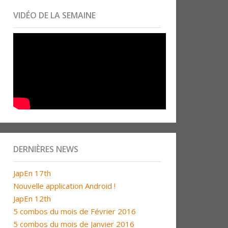
VIDÉO DE LA SEMAINE
DERNIÈRES NEWS
JapEn 17th
Nouvelle application Android !
JapEn 12th
5 combos du mois de Février 2016
5 combos du mois de Janvier 2016