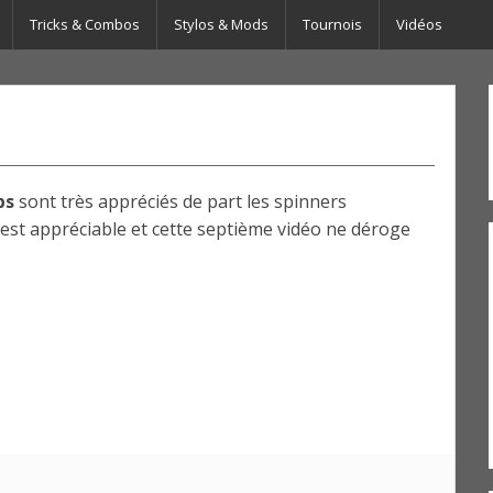
Tricks & Combos
Stylos & Mods
Tournois
Vidéos
bs
sont très appréciés de part les spinners
t est appréciable et cette septième vidéo ne déroge