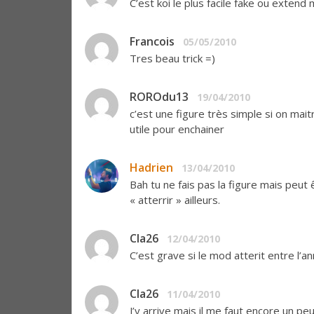
C’est koi le plus facile fake ou extend 
Francois
05/05/2010
Tres beau trick =)
ROROdu13
19/04/2010
c’est une figure très simple si on mai
utile pour enchainer
Hadrien
13/04/2010
Bah tu ne fais pas la figure mais peut
« atterrir » ailleurs.
Cla26
12/04/2010
C’est grave si le mod atterit entre l’ann
Cla26
11/04/2010
J’y arrive mais il me faut encore un peu