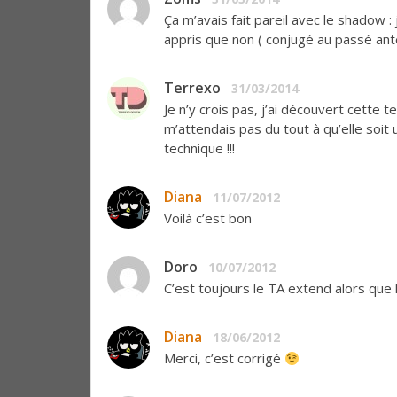
Ça m’avais fait pareil avec le shadow : 
appris que non ( conjugé au passé anteri
Terrexo
31/03/2014
Je n’y crois pas, j’ai découvert cette 
m’attendais pas du tout à qu’elle soit 
technique !!!
Diana
11/07/2012
Voilà c’est bon
Doro
10/07/2012
C’est toujours le TA extend alors que l’o
Diana
18/06/2012
Merci, c’est corrigé