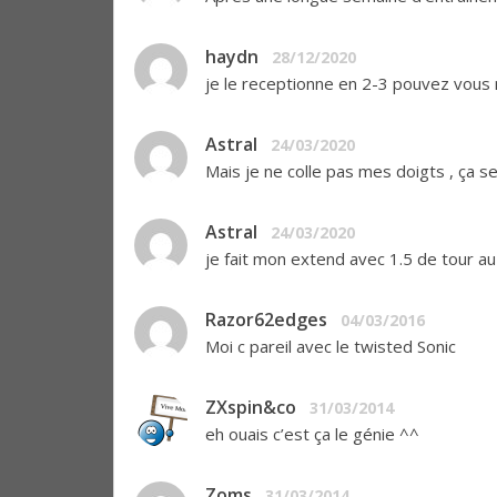
haydn
28/12/2020
je le receptionne en 2-3 pouvez vous m’
Astral
24/03/2020
Mais je ne colle pas mes doigts , ça 
Astral
24/03/2020
je fait mon extend avec 1.5 de tour au 
Razor62edges
04/03/2016
Moi c pareil avec le twisted Sonic
ZXspin&co
31/03/2014
eh ouais c’est ça le génie ^^
Zoms
31/03/2014