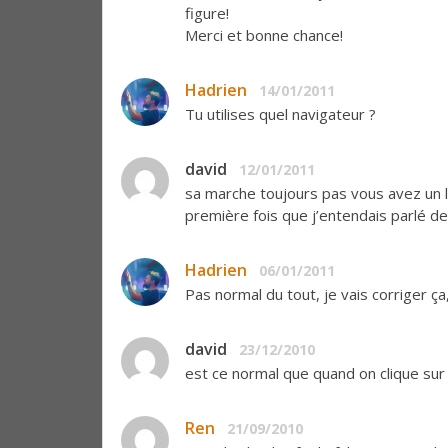
figure!
Merci et bonne chance!
Hadrien
14/01/2011
Tu utilises quel navigateur ?
david
12/01/2011
sa marche toujours pas vous avez un li
première fois que j’entendais parlé de
Hadrien
06/01/2011
Pas normal du tout, je vais corriger ça
david
23/12/2010
est ce normal que quand on clique sur 
Ren
21/09/2010