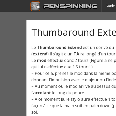
Guide
Thumbaround Ext
Le
Thumbaround Extend
est un dérivé du
(
extend
) il s’agit d’un
TA
rallongé d’un tour 
Le
mod
effectue donc 2 tours (Figure à ne 
qui lui n’effectue que 1.5 tours! )
– Pour cela, prenez le mod dans la même pos
donnant l’impulsion avec le majeur ou l’inde
– Au moment ou le mod arrive au dessus du
l’
accolant
le long du pouce.
– A ce moment là, le stylo aura effectué 1 t
façon à ce que la main soit en palm down (pa
sol.