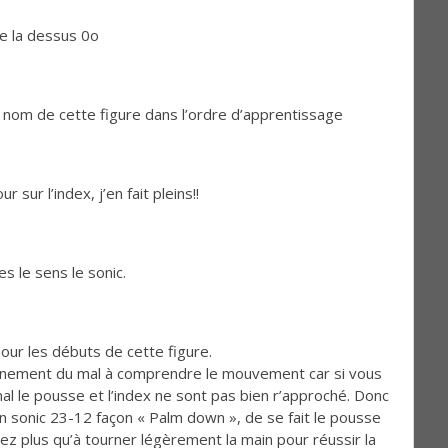
e la dessus 0o
le nom de cette figure dans l’ordre d’apprentissage
r sur l’index, j’en fait pleins!!
s le sens le sonic.
pour les débuts de cette figure.
ainement du mal à comprendre le mouvement car si vous
le pousse et l’index ne sont pas bien r’approché. Donc
 un sonic 23-12 façon « Palm down », de se fait le pousse
rez plus qu’à tourner légèrement la main pour réussir la