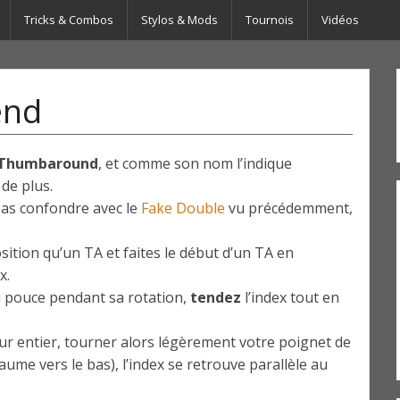
Tricks & Combos
Stylos & Mods
Tournois
Vidéos
end
Thumbaround
, et comme son nom l’indique
de plus.
pas confondre avec le
Fake Double
vu précédemment,
ition qu’un TA et faites le début d’un TA en
x.
 pouce pendant sa rotation,
tendez
l’index tout en
our entier, tourner alors légèrement votre poignet de
ume vers le bas), l’index se retrouve parallèle au