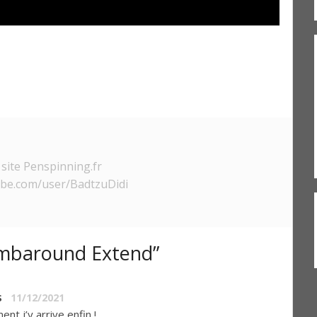
site Penspinning.fr
ube.com/user/BadtzuDidi
mbaround Extend”
s
11/12/2021
t j’y arrive enfin !