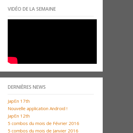
VIDÉO DE LA SEMAINE
DERNIÈRES NEWS
JapEn 17th
Nouvelle application Android !
JapEn 12th
5 combos du mois de Février 2016
5 combos du mois de Janvier 2016