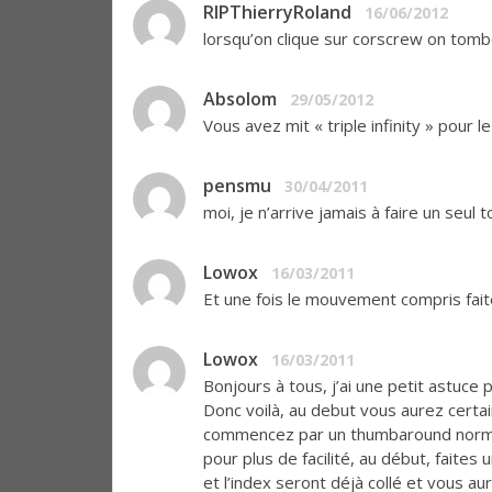
RIPThierryRoland
16/06/2012
lorsqu’on clique sur corscrew on tomb
Absolom
29/05/2012
Vous avez mit « triple infinity » pour 
pensmu
30/04/2011
moi, je n’arrive jamais à faire un seul tou
Lowox
16/03/2011
Et une fois le mouvement compris faite
Lowox
16/03/2011
Bonjours à tous, j’ai une petit astuce 
Donc voilà, au debut vous aurez cert
commencez par un thumbaround normal 
pour plus de facilité, au début, faites
et l’index seront déjà collé et vous au