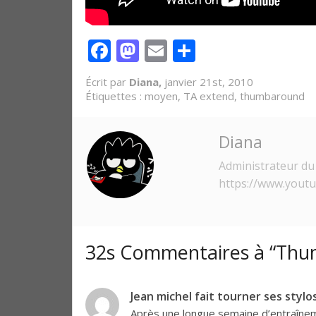
Facebook
Mastodon
Email
Partager
Écrit par
Diana,
janvier 21st, 2010
Étiquettes :
moyen
,
TA extend
,
thumbaround
Diana
Administrateur du 
https://www.yout
32s Commentaires à “Thu
Jean michel fait tourner ses stylo
Après une longue semaine d’entraînemen