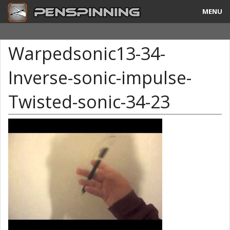
MENU
Guide
Warpedsonic13-34-
Tricks & Combos
Inverse-sonic-impulse-
Stylos & Mods
Twisted-sonic-34-23
Tournois
Vidéos
A Propos
Contact