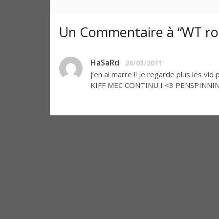
Un Commentaire à “WT rou
HaSaRd
26/03/2011
j’en ai marre !! je regarde plus les vid
KIFF MEC CONTINU I <3 PENSPINNI