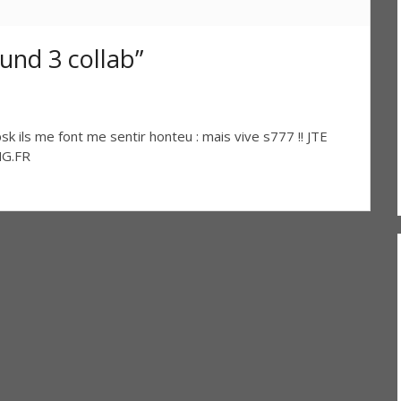
nd 3 collab”
 psk ils me font me sentir honteu : mais vive s777 !! JTE
NG.FR