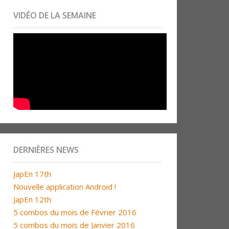
VIDÉO DE LA SEMAINE
DERNIÈRES NEWS
JapEn 17th
Nouvelle application Android !
JapEn 12th
5 combos du mois de Février 2016
5 combos du mois de Janvier 2016