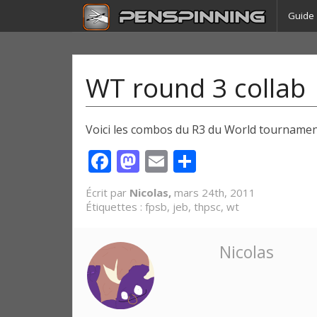
Guide
WT round 3 collab
Voici les combos du R3 du World tourname
Facebook
Mastodon
Email
Partager
Écrit par
Nicolas,
mars 24th, 2011
Étiquettes :
fpsb
,
jeb
,
thpsc
,
wt
Nicolas