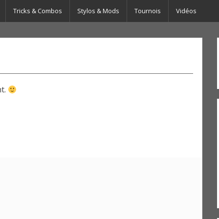
Tricks & Combos
Stylos & Mods
Tournois
Vidéos
nt.