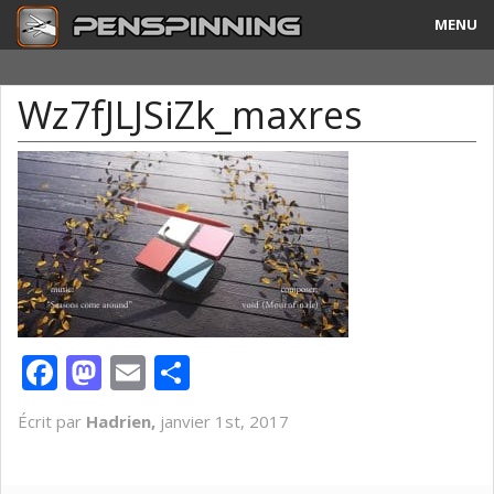
MENU
Guide
Wz7fJLJSiZk_maxres
Tricks & Combos
Stylos & Mods
Tournois
Vidéos
A Propos
Facebook
Mastodon
Email
Partager
Contact
Écrit par
Hadrien,
janvier 1st, 2017