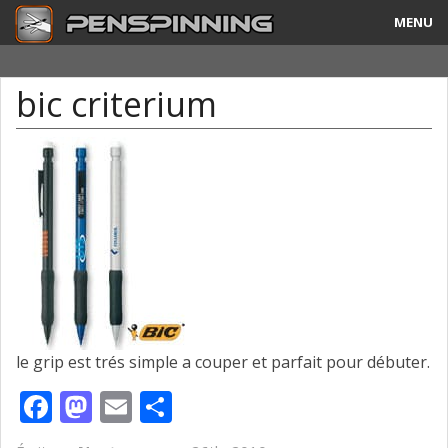
MENU
Guide
bic criterium
Tricks & Combos
Stylos & Mods
Tournois
Vidéos
A Propos
Contact
le grip est trés simple a couper et parfait pour débuter.
Facebook
Mastodon
Email
Partager