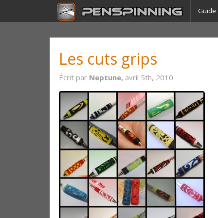
Guide
Les cuts grips
Écrit par
Neptune,
avril 5th, 2010