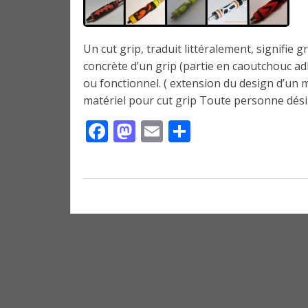
Un cut grip, traduit littéralement, signifie 
concrète d’un grip (partie en caoutchouc adh
ou fonctionnel. ( extension du design d’un m
matériel pour cut grip Toute personne dési
Facebook
Mastodon
Email
Partager