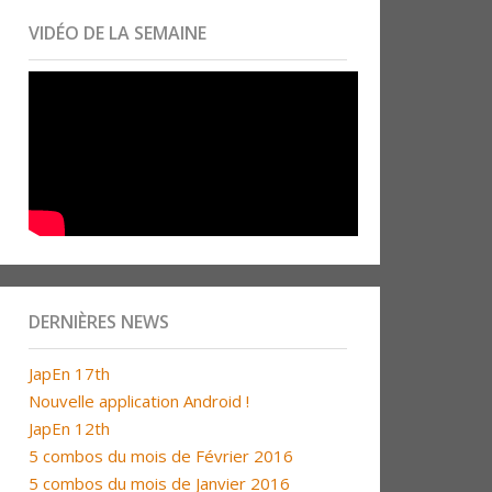
VIDÉO DE LA SEMAINE
DERNIÈRES NEWS
JapEn 17th
Nouvelle application Android !
JapEn 12th
5 combos du mois de Février 2016
5 combos du mois de Janvier 2016